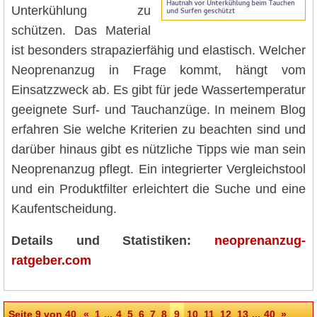
Unterkühlung zu
schützen. Das Material
ist besonders strapazierfähig und elastisch. Welcher
Neoprenanzug in Frage kommt, hängt vom
Einsatzzweck ab. Es gibt für jede Wassertemperatur
geeignete Surf- und Tauchanzüge. In meinem Blog
erfahren Sie welche Kriterien zu beachten sind und
darüber hinaus gibt es nützliche Tipps wie man sein
Neoprenanzug pflegt. Ein integrierter Vergleichstool
und ein Produktfilter erleichtert die Suche und eine
Kaufentscheidung.
Details und Statistiken:
neoprenanzug-
ratgeber.com
Seite 9 von 40
«
1
...
4
5
6
7
8
9
10
11
12
13
...
40
»