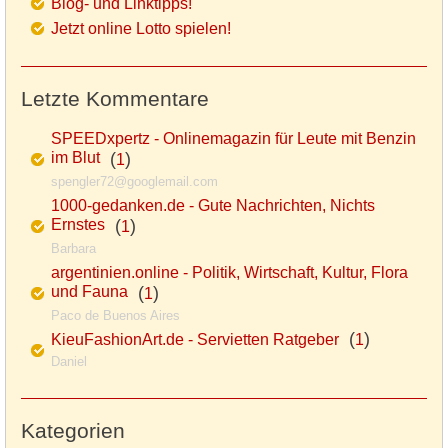
Blog- und Linktipps!
Jetzt online Lotto spielen!
Letzte Kommentare
SPEEDxpertz - Onlinemagazin für Leute mit Benzin
im Blut
(
)
1
spengler72@googlemail.com
1000-gedanken.de - Gute Nachrichten, Nichts
Ernstes
(
)
1
Barbara
argentinien.online - Politik, Wirtschaft, Kultur, Flora
und Fauna
(
)
1
Paco de Buenos Aires
(
)
KieuFashionArt.de - Servietten Ratgeber
1
Daniel
Kategorien